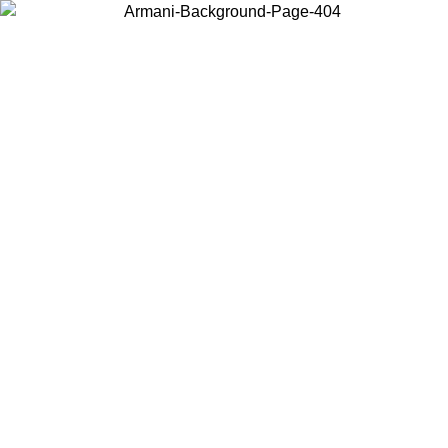
Wählen Sie das Land, in dem Sie sich befinden, um lokale Inhalte zu
sehen und online zu kaufen.
Land/Region
Weiter
United States
Melden sie sich bei ihrem konto an, um kostenlosen versand für
08.26
bestellungen über 150 € zu erhalten