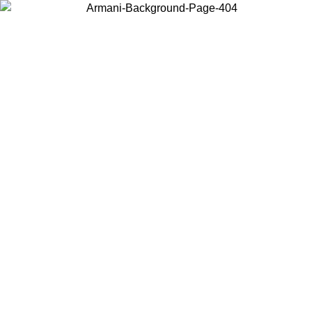
Wählen Sie das Land, in dem Sie sich befinden, um lokale Inhalte zu
sehen und online zu kaufen.
Land/Region
Weiter
United States
Melden sie sich bei ihrem konto an, um k
BIS ZUM 27.08.26
bestellungen über 150 € zu 