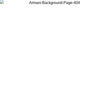
Wählen Sie das Land, in dem Sie sich befinden, um lokale Inhalte zu
sehen und online zu kaufen.
Land/Region
Weiter
United States
Melden sie sich bei ihrem konto an, um kosten
S ZUM 27.08.26
bestellungen über 150 € zu erha