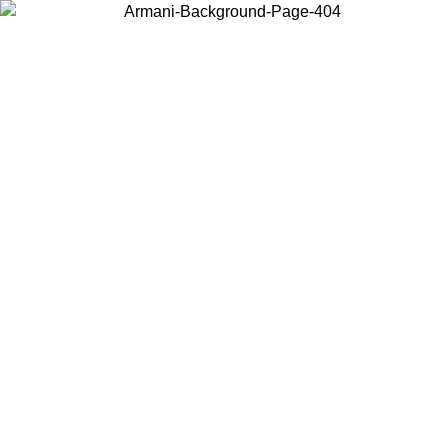
Wählen Sie das Land, in dem Sie sich befinden, um lokale Inhalte zu
sehen und online zu kaufen.
Land/Region
Weiter
United States
Melden sie sich bei ihrem konto an, um kostenlosen versand für
8.26
bestellungen über 150 € zu erhalten