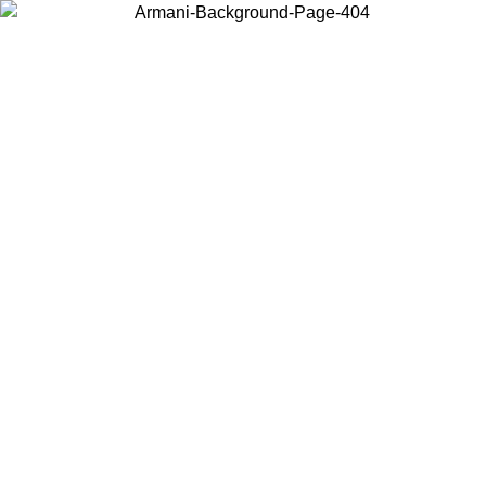
Wählen Sie das Land, in dem Sie sich befinden, um lokale Inhalte zu
sehen und online zu kaufen.
Land/Region
Weiter
United States
ONLINE EXCLUSIVE PROMO BIS ZUM 27.08.26