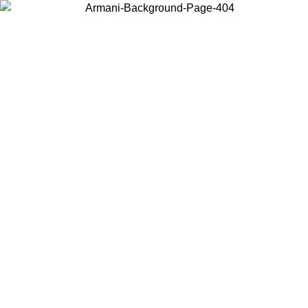
Wählen Sie das Land, in dem Sie sich befinden, um lokale Inhalte zu
sehen und online zu kaufen.
Land/Region
Weiter
United States
Melden sie sich bei ihrem konto an, um kostenlosen versand für
bestellungen über 150 € zu erhalten