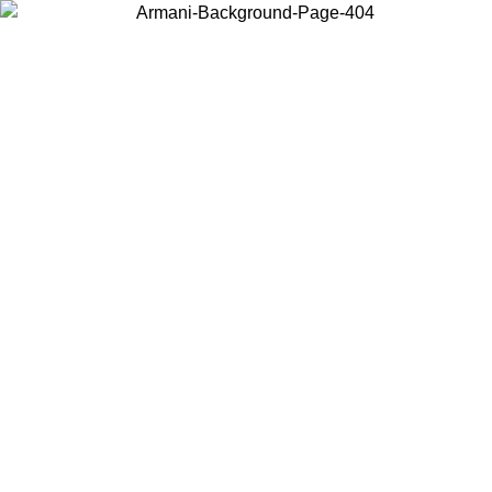
Wählen Sie das Land, in dem Sie sich befinden, um lokale Inhalte zu
sehen und online zu kaufen.
Land/Region
Weiter
United States
ONLINE EXCLUSIVE PROMO BIS ZUM 27.08.26