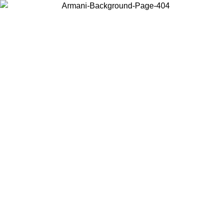
Wählen Sie das Land, in dem Sie sich befinden, um lokale Inhalte zu
sehen und online zu kaufen.
Land/Region
Weiter
United States
Melden sie sich bei ihrem konto an, um kostenlosen versand für
bestellungen über 150 € zu erhalten