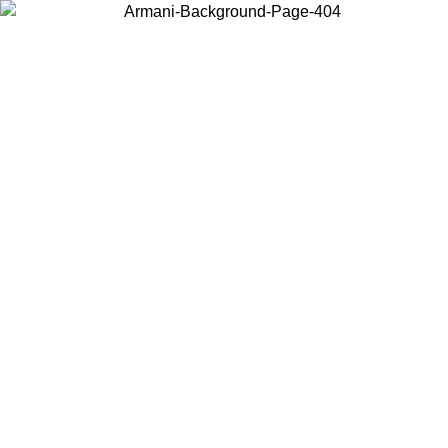
Wählen Sie das Land, in dem Sie sich befinden, um lokale Inhalte zu
sehen und online zu kaufen.
Land/Region
Weiter
United States
Melden sie sich bei ihrem konto an, um kostenlosen versand für bestellunge
über 150 € zu erhalten