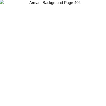
Wählen Sie das Land, in dem Sie sich befinden, um lokale Inhalte zu
sehen und online zu kaufen.
Land/Region
Weiter
United States
Melden sie sich bei ihrem konto an, um kostenlosen versand für bestellunge
über 150 € zu erhalten