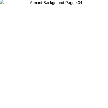
Wählen Sie das Land, in dem Sie sich befinden, um lokale Inhalte zu
sehen und online zu kaufen.
Land/Region
Weiter
United States
Melden sie sich bei ihrem konto an, um kostenlosen versand für bestellunge
über 150 € zu erhalten