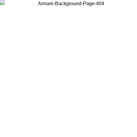
Wählen Sie das Land, in dem Sie sich befinden, um lokale Inhalte zu
sehen und online zu kaufen.
Land/Region
Weiter
United States
Melden sie sich bei ihrem konto an, um kostenlosen versand für bestellunge
über 150 € zu erhalten