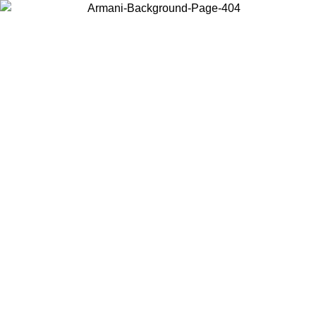
Wählen Sie das Land, in dem Sie sich befinden, um lokale Inhalte zu
sehen und online zu kaufen.
Land/Region
Weiter
United States
Melden sie sich bei ihrem konto an, um kostenlosen versand für bestellunge
über 150 € zu erhalten