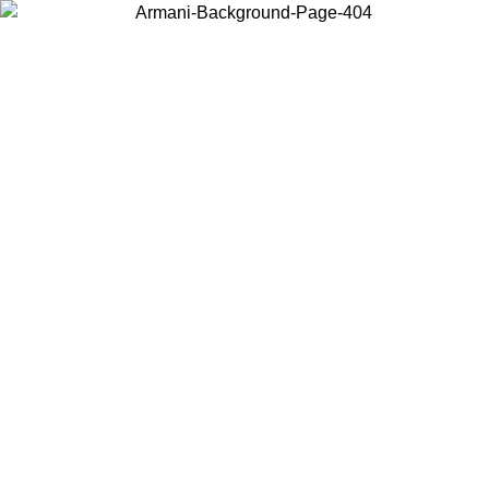
Wählen Sie das Land, in dem Sie sich befinden, um lokale Inhalte zu
sehen und online zu kaufen.
Land/Region
Weiter
United States
Melden sie sich bei ihrem konto an, um kostenlosen versand für bestellunge
über 150 € zu erhalten