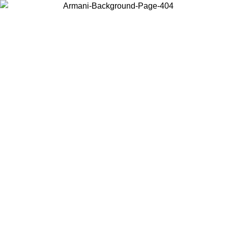
Wählen Sie das Land, in dem Sie sich befinden, um lokale Inhalte zu
sehen und online zu kaufen.
Land/Region
Weiter
United States
Melden sie sich bei ihrem konto an, um kostenlosen versand für bestellunge
über 150 € zu erhalten