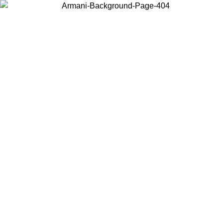
Wählen Sie das Land, in dem Sie sich befinden, um lokale Inhalte zu
sehen und online zu kaufen.
Land/Region
Weiter
United States
Melden sie sich bei ihrem konto an, um kostenlosen versand für bestellunge
über 150 € zu erhalten