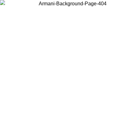
Wählen Sie das Land, in dem Sie sich befinden, um lokale Inhalte zu
sehen und online zu kaufen.
Land/Region
Weiter
United States
Melden sie sich bei ihrem konto an, um kostenlosen versand für bestellunge
über 150 € zu erhalten