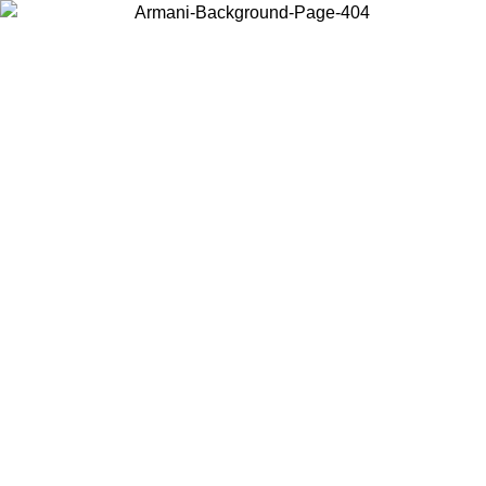
Wählen Sie das Land, in dem Sie sich befinden, um lokale Inhalte zu
sehen und online zu kaufen.
Land/Region
Weiter
United States
Melden sie sich bei ihrem konto an, um kostenlosen versand für bestellunge
über 150 € zu erhalten