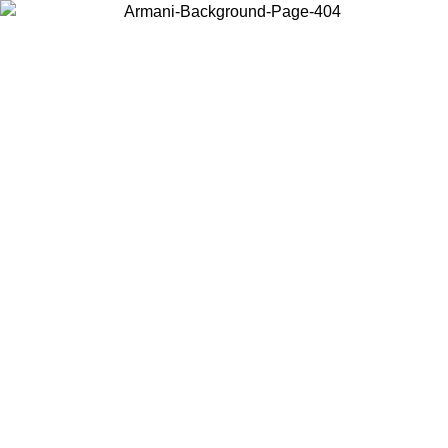
Wählen Sie das Land, in dem Sie sich befinden, um lokale Inhalte zu
sehen und online zu kaufen.
Land/Region
Weiter
United States
Melden sie sich bei ihrem konto an, um kostenlosen versand für bestellunge
über 150 € zu erhalten