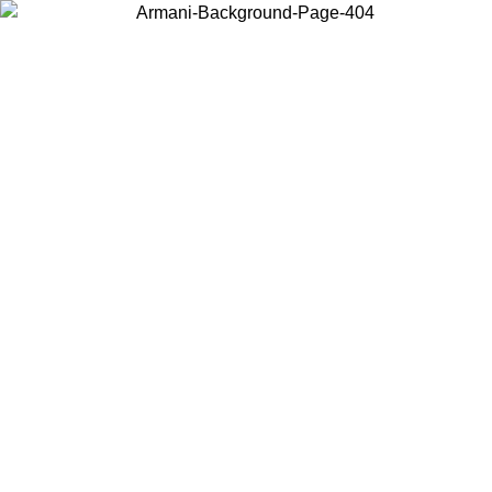
Wählen Sie das Land, in dem Sie sich befinden, um lokale Inhalte zu
sehen und online zu kaufen.
Land/Region
Weiter
United States
Melden sie sich bei ihrem konto an, um kostenlosen versand für bestellunge
über 150 € zu erhalten