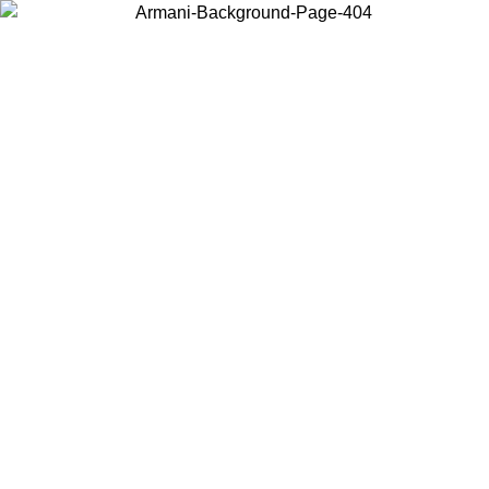
Wählen Sie das Land, in dem Sie sich befinden, um lokale Inhalte zu
sehen und online zu kaufen.
Land/Region
Weiter
United States
Melden sie sich bei ihrem konto an, um kostenlosen versand für bestellunge
über 150 € zu erhalten