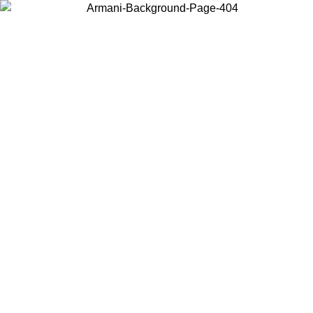
Wählen Sie das Land, in dem Sie sich befinden, um lokale Inhalte zu
sehen und online zu kaufen.
Land/Region
Weiter
United States
Melden sie sich bei ihrem konto an, um kostenlosen versand für bestellunge
über 150 € zu erhalten