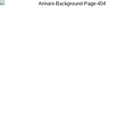
Wählen Sie das Land, in dem Sie sich befinden, um lokale Inhalte zu
sehen und online zu kaufen.
Land/Region
Weiter
United States
Melden sie sich bei ihrem konto an, um kostenlosen versand für bestellunge
über 150 € zu erhalten