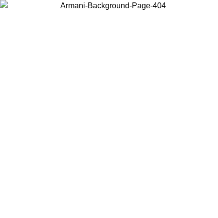
Wählen Sie das Land, in dem Sie sich befinden, um lokale Inhalte zu
sehen und online zu kaufen.
Land/Region
Weiter
United States
Melden sie sich bei ihrem konto an, um kostenlosen versand für bestellunge
über 150 € zu erhalten