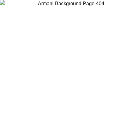
Wählen Sie das Land, in dem Sie sich befinden, um lokale Inhalte zu
sehen und online zu kaufen.
Land/Region
Weiter
United States
Melden sie sich bei ihrem konto an, um kostenlosen versand für bestellunge
über 150 € zu erhalten