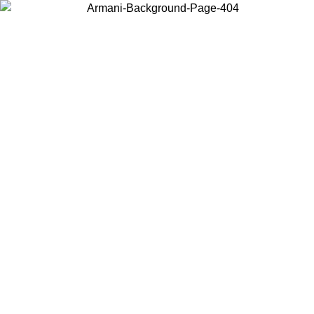
Wählen Sie das Land, in dem Sie sich befinden, um lokale Inhalte zu
sehen und online zu kaufen.
Land/Region
Weiter
United States
Melden sie sich bei ihrem konto an, um kostenlosen versand für bestellunge
über 150 € zu erhalten