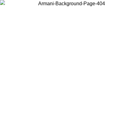
Wählen Sie das Land, in dem Sie sich befinden, um lokale Inhalte zu
sehen und online zu kaufen.
Land/Region
Weiter
United States
Melden sie sich bei ihrem konto an, um kostenlosen versand für bestellunge
über 150 € zu erhalten