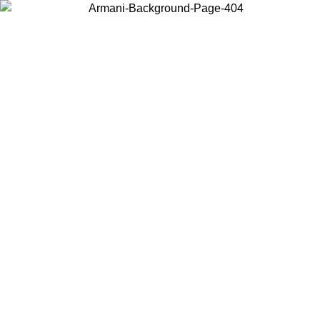
Wählen Sie das Land, in dem Sie sich befinden, um lokale Inhalte zu
sehen und online zu kaufen.
Land/Region
Weiter
United States
Melden sie sich bei ihrem konto an, um kostenlosen versand für bestellunge
über 150 € zu erhalten