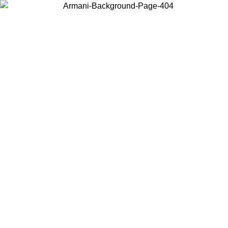
Wählen Sie das Land, in dem Sie sich befinden, um lokale Inhalte zu
sehen und online zu kaufen.
Land/Region
Weiter
United States
Melden sie sich bei ihrem konto an, um kostenlosen versand für bestellunge
über 150 € zu erhalten