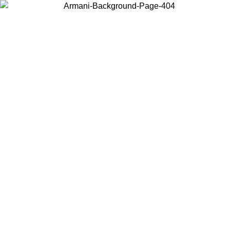
Wählen Sie das Land, in dem Sie sich befinden, um lokale Inhalte zu
sehen und online zu kaufen.
Land/Region
Weiter
United States
Melden sie sich bei ihrem konto an, um kostenlosen versand für bestellunge
über 150 € zu erhalten