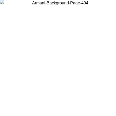
Wählen Sie das Land, in dem Sie sich befinden, um lokale Inhalte zu
sehen und online zu kaufen.
Land/Region
Weiter
United States
Melden sie sich bei ihrem konto an, um kostenlosen versand für bestellunge
über 150 € zu erhalten