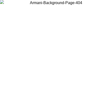
Wählen Sie das Land, in dem Sie sich befinden, um lokale Inhalte zu
sehen und online zu kaufen.
Land/Region
Weiter
United States
Melden sie sich bei ihrem konto an, um kostenlosen versand für bestellunge
über 150 € zu erhalten