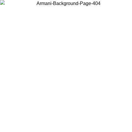
Wählen Sie das Land, in dem Sie sich befinden, um lokale Inhalte zu
sehen und online zu kaufen.
Land/Region
Weiter
United States
Melden sie sich bei ihrem konto an, um kostenlosen versand für bestellunge
über 150 € zu erhalten