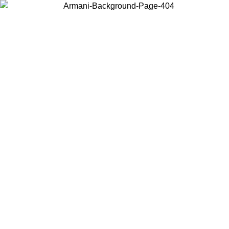
Wählen Sie das Land, in dem Sie sich befinden, um lokale Inhalte zu
sehen und online zu kaufen.
Land/Region
Weiter
United States
Melden sie sich bei ihrem konto an, um kostenlosen versand für bestellunge
über 150 € zu erhalten