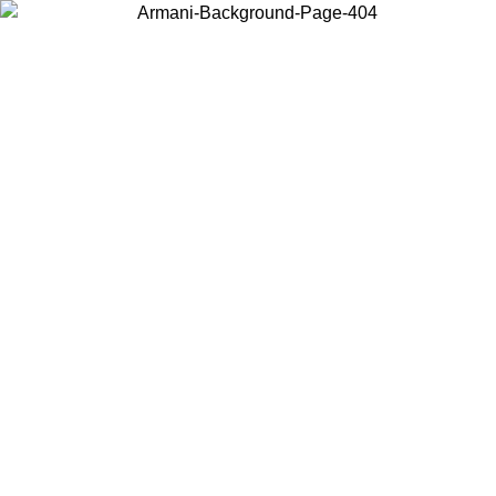
Wählen Sie das Land, in dem Sie sich befinden, um lokale Inhalte zu
sehen und online zu kaufen.
Land/Region
Weiter
United States
Melden sie sich bei ihrem konto an, um kostenlosen versand für bestellunge
über 150 € zu erhalten