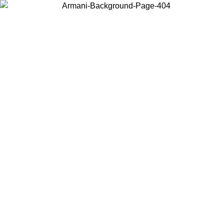
Wählen Sie das Land, in dem Sie sich befinden, um lokale Inhalte zu
sehen und online zu kaufen.
Land/Region
Weiter
United States
Melden sie sich bei ihrem konto an, um kostenlosen versand für bestellunge
über 150 € zu erhalten