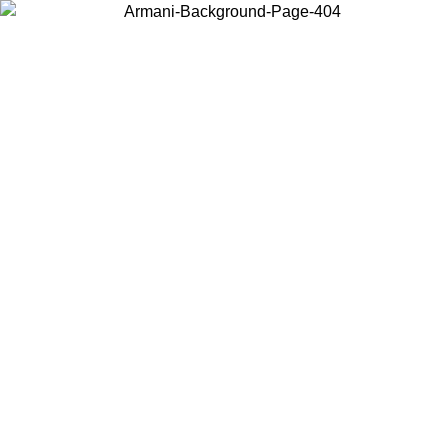
Wählen Sie das Land, in dem Sie sich befinden, um lokale Inhalte zu
sehen und online zu kaufen.
Land/Region
Weiter
United States
Melden sie sich bei ihrem konto an, um kostenlosen versand für bestellunge
über 150 € zu erhalten