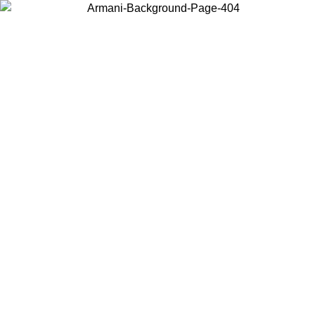
Elija el país en el que se encuentra para ver el contenido local y
comprar en línea.
País/Región
Continuar
United States