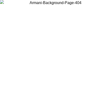
Elija el país en el que se encuentra para ver el contenido local y
comprar en línea.
País/Región
Continuar
United States