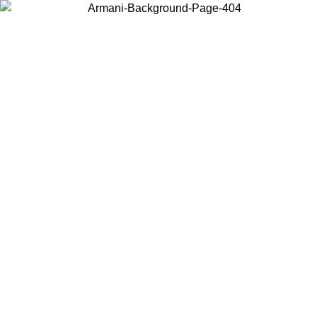
Elija el país en el que se encuentra para ver el contenido local y
comprar en línea.
País/Región
Continuar
United States