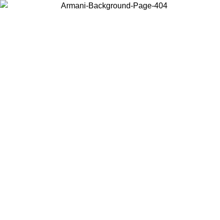
Elija el país en el que se encuentra para ver el contenido local y
comprar en línea.
País/Región
Continuar
United States