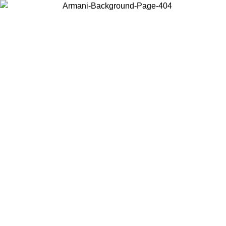
Elija el país en el que se encuentra para ver el contenido local y
comprar en línea.
País/Región
Continuar
United States