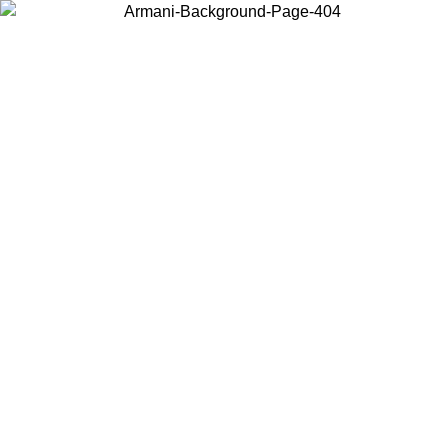
Elija el país en el que se encuentra para ver el contenido local y
comprar en línea.
País/Región
Continuar
United States