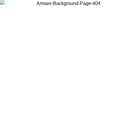
Elija el país en el que se encuentra para ver el contenido local y
comprar en línea.
País/Región
Continuar
United States