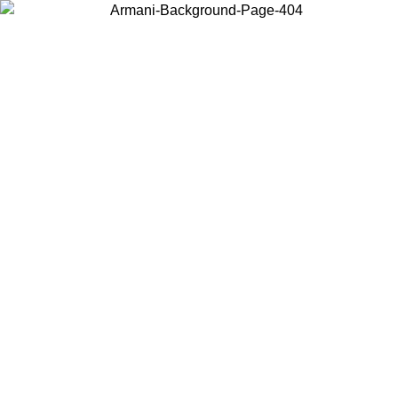
Elija el país en el que se encuentra para ver el contenido local y comprar
en línea.
País/Región
Continuar
United States
Acceda a tu cuenta para obtener el envío gratuito en 
L 30/08/2026
superiores a 150€