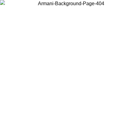
Elija el país en el que se encuentra para ver el contenido local y
comprar en línea.
País/Región
Continuar
United States