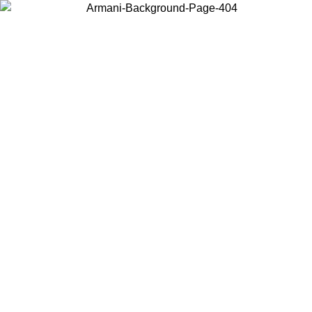
Elija el país en el que se encuentra para ver el contenido local y
comprar en línea.
País/Región
Continuar
United States