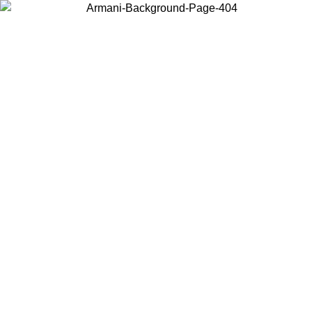
Elija el país en el que se encuentra para ver el contenido local y
comprar en línea.
País/Región
Continuar
United States