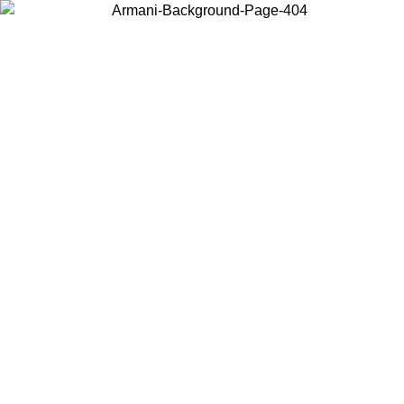
Elija el país en el que se encuentra para ver el contenido local y
comprar en línea.
País/Región
Continuar
United States
Acceda a tu cuenta para obtener el envío gratuito en pedidos
superiores a 150€