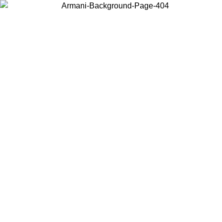
Elija el país en el que se encuentra para ver el contenido local y
comprar en línea.
País/Región
Continuar
United States
Acceda a tu cuenta para obtener el envío gratuit
31/08/2026
superiores a 150€